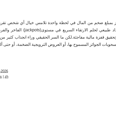
ز بمبلغ ضخم من المال في لحظة واحدة تلامس خيال أي شخص تقريباً.
الفاخر والفرص الكبيرة ج
حقيق قفزة مالية مفاجئة.لكن ما السر الحقيقي وراء انجذاب كثير من ا
حوبات الجوائز المسموح بها، أو العروض الترويجية الضخمة، أو حتى ألع
-2026
s
|
zh