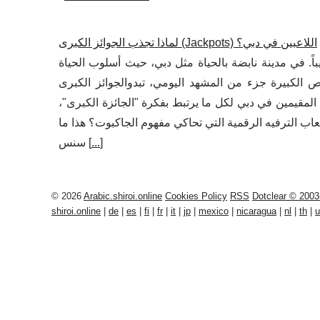
لماذا تجذب الجوائز الكبرى (Jackpots) اللاعبين في دبي؟
 في مدينة نابضة بالحياة مثل دبي، حيث أسلوب الحياة
زء من المشهد اليومي، تبدوالجوائز الكبرى (jackpots)وكأنها امتداد طبيعي لحلم الارتقاء السريع في مستوى
لمقيمين في دبي لكل ما يرتبط بفكرة "الجائزة الكبرى"،
اب الترفيه الرقمية التي تحاكي مفهوم الجاكبوت؟ هذا ما
]
...
سنس [
© 2026
Arabic.shiroi.online
Cookies Policy
RSS
Dotclear © 2003
shiroi.online
|
de
|
es
|
fi
|
fr
|
it
|
jp
|
mexico
|
nicaragua
|
nl
|
th
|
u